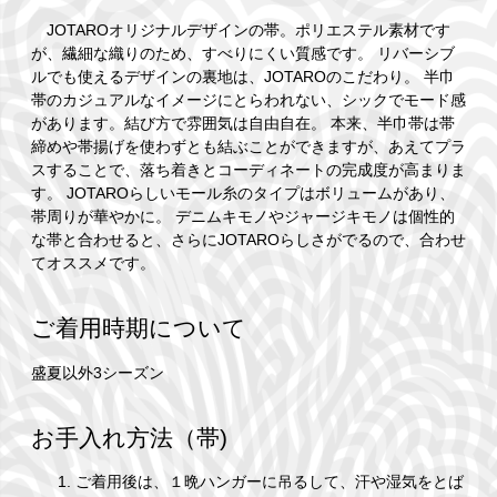
JOTAROオリジナルデザインの帯。ポリエステル素材です
が、繊細な織りのため、すべりにくい質感です。 リバーシブ
ルでも使えるデザインの裏地は、JOTAROのこだわり。 半巾
帯のカジュアルなイメージにとらわれない、シックでモード感
があります。結び方で雰囲気は自由自在。 本来、半巾帯は帯
締めや帯揚げを使わずとも結ぶことができますが、あえてプラ
スすることで、落ち着きとコーディネートの完成度が高まりま
す。 JOTAROらしいモール糸のタイプはボリュームがあり、
帯周りが華やかに。 デニムキモノやジャージキモノは個性的
な帯と合わせると、さらにJOTAROらしさがでるので、合わせ
てオススメです。
ご着用時期について
盛夏以外3シーズン
お手入れ方法（帯)
ご着用後は、１晩ハンガーに吊るして、汗や湿気をとば