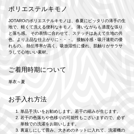
ポリエステルキモノ
JOTAROのポリエステルキモノは、春夏にピッタリの薄手の生
地で、軽くて洗える便利なキモノ。 薄いながらも適度な張り
と落ち感。 その表情に合わせて、ステッチはあえて生地の共
色。より上品な仕上がりに・・・。 接触冷感・吸汗速乾の優
れもの。 熱伝導率が高く、吸放湿性に優れ、肌触りがサラサ
ラして心地いい素材。
ご着用時期について
単衣～夏
お手入れ方法
単品手洗いをお勧めします。若干の縮みが生じます。
若干の色落ちや色移りの可能性もございますので、必ず
単独での洗濯をお願いします。
裏返しにして畳み、大きめのネットに入れて、洗濯機の