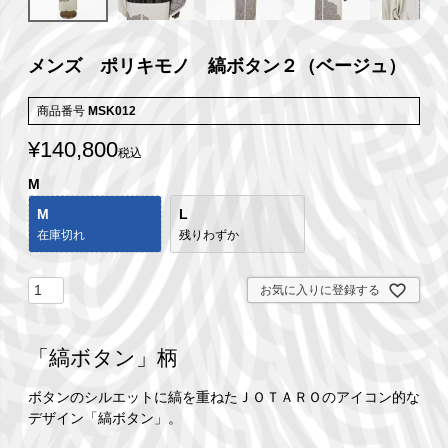
メンズ ポリキモノ 縞ボタン２（ベージュ）
商品番号
MSK012
¥
140,800
税込
M
M
L
在庫切れ
残りわずか
お気に入りに登録する
「縞ボタン」柄
ボタンのシルエットに縞を重ねたＪＯＴＡＲＯのアイコン的な
デザイン「縞ボタン」。