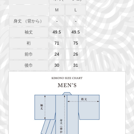
M
L
身丈 （背から）
-
-
袖丈
49.5
49.5
裄
71
75
前巾
24
26
後巾
30
31