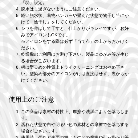
「弱」設定。
脱水はし過ぎないようにご注意ください。
軽い脱水後、着物ハンガーや畳んだ状態で物干し竿にか
けて「陰干し」をしてください。
シワを伸ばして干すと、仕上がりがキレイですが、お好
みでアイロンもOKです。
※アイロンをする際は必ず「当て布」の上からおかけく
ださい。
乾燥機のご利用はお避け下さい。製品にゆがみ等が生じ
る場合がございます。
柄は型染めの性質上ドライクリーニングはおやめ下さ
い。型染め部分のアイロンがけは直接はせず、裏からか
けてください。
使用上のご注意
この商品は素材の特性上、摩擦や洗濯により色落ちしま
す。
濡れた状態で白や明るい色の素材との摩擦で色落ちする
場合がございます。
使用時、帯など表面の粗いものとの摩擦や引っ掛かり等