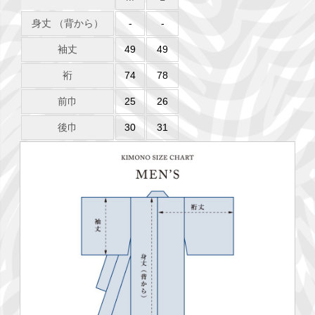
身丈 （背から）
-
-
袖丈
49
49
裄
74
78
前巾
25
26
後巾
30
31