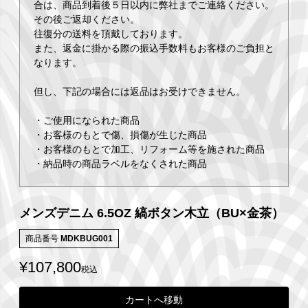
合は、商品到着後５日以内に弊社までご連絡ください。
その後ご返却ください。
往復分の送料を頂戴しております。
また、返金に掛かる際の振込手数料もお客様のご負担と
なります。
但し、下記の場合には返品はお受けできません。
・ご使用になられた商品
・お客様のもとで傷、損傷が生じた商品
・お客様のもとで加工、リフォーム等を施された商品
・納品時の商品ラベルをなくされた商品
メンズデニム 6.5OZ 縞ボタン木立（BU×金茶）
商品番号
MDKBUG001
¥
107,800
税込
カートへ移動