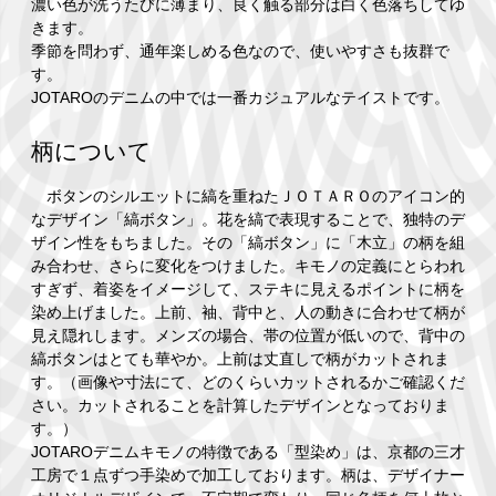
濃い色が洗うたびに薄まり、良く触る部分は白く色落ちしてゆ
きます。
季節を問わず、通年楽しめる色なので、使いやすさも抜群で
す。
JOTAROのデニムの中では一番カジュアルなテイストです。
柄について
ボタンのシルエットに縞を重ねたＪＯＴＡＲＯのアイコン的
なデザイン「縞ボタン」。花を縞で表現することで、独特のデ
ザイン性をもちました。その「縞ボタン」に「木立」の柄を組
み合わせ、さらに変化をつけました。キモノの定義にとらわれ
すぎず、着姿をイメージして、ステキに見えるポイントに柄を
染め上げました。上前、袖、背中と、人の動きに合わせて柄が
見え隠れします。メンズの場合、帯の位置が低いので、背中の
縞ボタンはとても華やか。上前は丈直しで柄がカットされま
す。（画像や寸法にて、どのくらいカットされるかご確認くだ
さい。カットされることを計算したデザインとなっておりま
す。）
JOTAROデニムキモノの特徴である「型染め」は、京都の三才
工房で１点ずつ手染めで加工しております。柄は、デザイナー