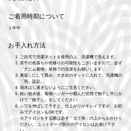
ご着用時期について
１年中
お手入れ方法
ご自宅で洗濯ネットを使用の上、洗濯機で洗えます。
若干の色落ちや色移りの可能性もございますので、必ず
「デニム着物」単独での洗濯をお願いします。
裏返しにして畳み、大きめのネットに入れて、洗濯機の
「弱」設定。
脱水はし過ぎないようにご注意ください。
軽い脱水後、着物ハンガーや畳んだ状態で物干し竿にか
けて「陰干し」をしてください。
シワを伸ばして干すと、仕上がりがキレイですが、お好
みでアイロンもOKです。
※アイロンをする際は必ず「当て布」の上からおかけく
ださい。 ニットテープ部分のアイロンはお避け下さ
い。