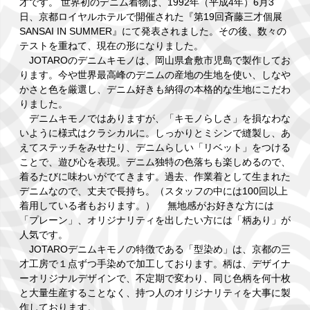
才です。 世界初のデニム着物は、1992年（平成4年）6月3
日、京都ロイヤルホテルで開催された『第19回斉藤三才個展
SANSAI IN SUMMER』にて発表されました。その後、数々の
テストを重ねて、現在の形になりました。
JOTAROのデニムキモノは、岡山県倉敷市児島で製作してお
ります。今や世界最高峰のデニムの産地の生地を使い、しなや
かさと色を厳選し、デニム好きも納得の本格的な生地にこだわ
りました。
デニムキモノではありますが、「キモノらしさ」を損なわな
いように様式はクラシカルに。しっかりとミシンで縫製し、あ
えてステッチをみせたり、デニムらしい「リベット」をつける
ことで、遊び心を表現。デニム独特の色落ちも楽しめるので、
着るたびに味わいがでてきます。過去、作業着として生まれた
デニムなので、丈夫で長持ち。（スタッフの中には100回以上
着用している者もおります。） 無地感がお好きな方には
「プレーン」、オリジナリティを出したい方には「柄あり」が
人気です。
JOTAROデニムキモノの特徴である「型染め」は、京都の三
才工房で１点ずつ手染めで加工しております。柄は、デザイナ
ーオリジナルデザインで、不定期で変わり、同じ色柄を何十枚
と大量生産することなく、持つ人のオリジナリティを大事に製
作しております。