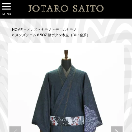
MENU
HOME
メンズ
キモノ
デニムキモノ
メンズデニム 6.5OZ 縞ボタン木立（BU×金茶）