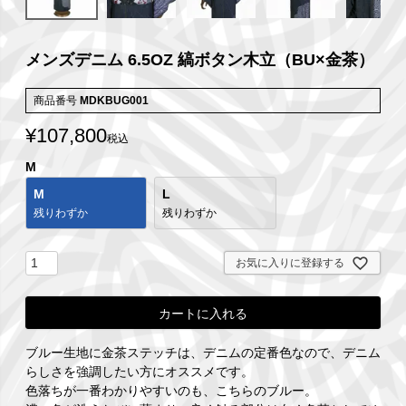
メンズデニム 6.5OZ 縞ボタン木立（BU×金茶）
商品番号
MDKBUG001
¥
107,800
税込
M
M
L
残りわずか
残りわずか
お気に入りに登録する
カートに入れる
ブルー生地に金茶ステッチは、デニムの定番色なので、デニム
らしさを強調したい方にオススメです。
色落ちが一番わかりやすいのも、こちらのブルー。