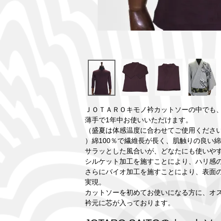
ＪＯＴＡＲＯキモノ衿カットソーの中でも
薄手で1年中お使いいただけます。
（盛夏は体感温度に合わせてご使用くださ
）綿100％で繊維長が長く、肌触りの良い
サラッとした風合いが、どなたにも使いや
シルケット加工を施すことにより、ハリ感
さらにバイオ加工を施すことにより、表面
実現。
カットソーを初めてお使いになる方に、オ
衿元に芯が入っております。