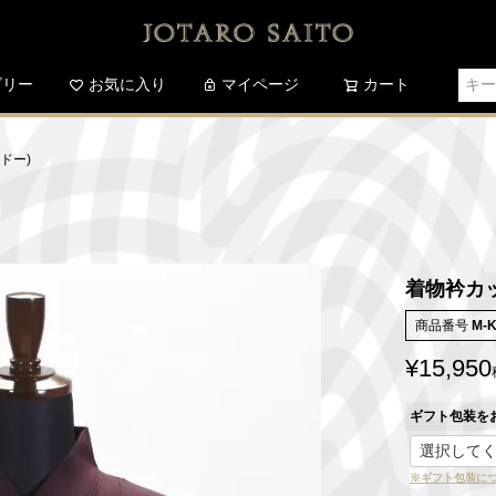
ゴリー
お気に入り
検索
マイページ
カート
ドー)
着物衿カッ
商品番号
M-
¥
15,950
ギフト包装を
※ギフト包装に