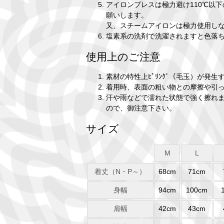
アイロンプレスは極力避け110℃以
願いします。
又、スチームアイロンは極力使用し
塩素系の洗剤で洗濯されますと色落
使用上のご注意
素材の特性上ﾋﾟﾘﾝｸﾞ（毛玉）が発
着用時、表面の粗い物との摩擦や引
汗や雨などで濡れた状態で強く擦れ
ので、御注意下さい。
サイズ
M
L
着丈（N・P～）
68cm
71cm
身幅
94cm
100cm
肩幅
42cm
43cm