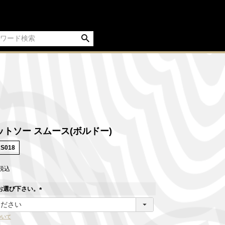
トソー スムース(ボルドー)
KS018
税込
お選び下さい。
(
必
ついて
須