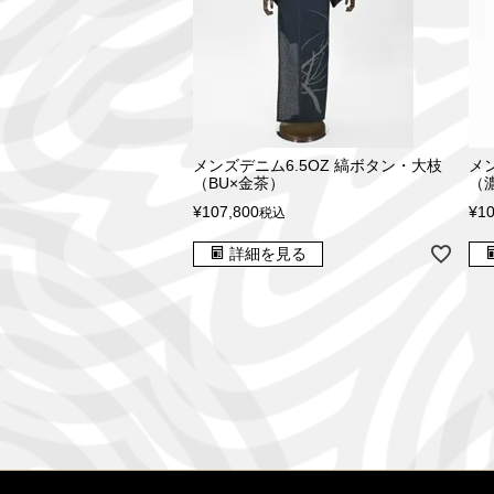
メンズデニム6.5OZ 縞ボタン・大枝
メ
（BU×金茶）
（
¥
107,800
¥
10
税込
詳細を見る