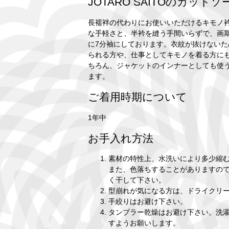
JOTARO SAITOのカットソ
長襦袢の代わりにお使いいただけるキモノ
な手軽さと、半衿を縫う手間いらずで、画
に7分袖にしております。衣紋が抜けない
られる方や、仕事としてキモノを着る方に
ちろん、ジャケットのインナーとしても使
ます。
ご着用時期について
1年中
お手入れ方法
素材の特性上、水洗いにより多少縮
また、色落ちすることがありますの
く干して下さい。
型崩れが気になる方は、ドライクリ
手絞りはお避け下さい。
タンブラー乾燥はお避け下さい。洗
すようお願いします。