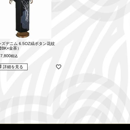
ンズデニム 6.5OZ縞ボタン花紋
濃BK×金茶）
7,800
税込
詳細を見る