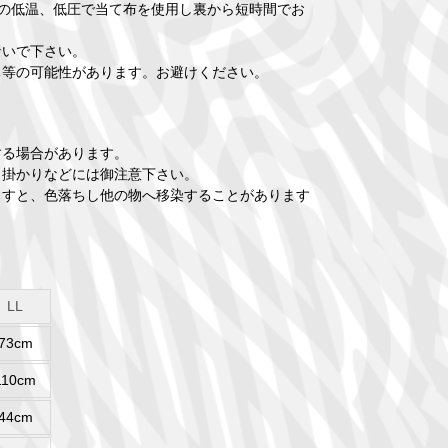
下の低温、低圧で当て布を使用し裏から短時間でお
ないで下さい。
ち等の可能性があります。お避けください。
生する場合があります。
っ掛かりなどには御注意下さい。
ますと、色落ちし他の物へ移染することがあります
LL
73cm
110cm
44cm