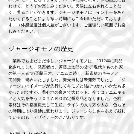
わせて、どうぞお楽しみください。天候に左右されることな
く、着ることができます。ジャージキモノは、インナーをあた
たかくすることにより寒い時期にもご着用いただいておりま
す。（体感温度は個人差がございます。ご無理ない範囲でお楽
しみください。）
ジャージキモノの歴史
業界でもまだまだ珍しいジャージキモノは、2012年に商品
化されました。発案者は、斉藤上太郎の父で“現代きもの作家
の第一人者”の斉藤三才。デニムに続く、新素材のキモノとし
て開発、発表いたしました。発売当初は未知数でしたし、「ジ
ャージ」のイメージが先行してキモノと結びつかないかたも多
かったのですが、着心地の良さで大ヒット。今ではデニムキモ
ノと人気を争うＪＯＴＡＲＯの定番商品となりました。色柄、
素材はその都度変更して生産。ラインの入り方や太さ、色もそ
の時期により微妙に変わります。ジャージらしさをあえて残し
ているのも、デザイナーのこだわりです。