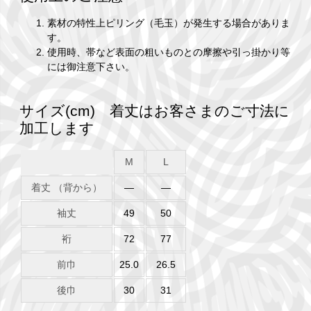
素材の特性上ピリング（毛玉）が発生する場合がありま
す。
使用時、帯など表面の粗いものとの摩擦や引っ掛かり等
には御注意下さい。
サイズ(cm) 着丈はお客さまのご寸法に
加工します
M
L
着丈 （背から）
―
―
袖丈
49
50
裄
72
77
前巾
25.0
26.5
後巾
30
31