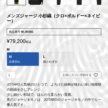
メンズジャージ 小杉縞（クロ×ボルドー×ネイビ
ー）
商品番号
M-JK081
¥
79,200
税込
M
M
L
在庫切れ
残りわずか
お気に入りに登録する
JOTARO人気柄のひとつで、よろけた縞柄が味わい深い地模様
の杉縞を少しアレンジ。
少し細かい杉縞で、ほんのり柔らかい質感。
黒のジャージキモノは、JOTAROのジャージキモノの中でも一
番人気です。