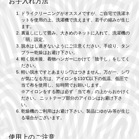
お手入れ方法
ドライクリーニングがオススメですが、ご自宅で洗濯ネ
ットを使用の上、洗濯機で洗えます。若干の縮みが生じ
ます。
裏返しにして畳み、大きめのネットに入れて、洗濯機の
「弱」設定。
脱水はし過ぎないようにご注意ください。手絞り、タン
ブラー乾燥はお避け下さい。
軽く脱水後、着物ハンガーにかけて「陰干し」をしてく
ださい。
軽い脱水ですとあまりシワはつきません。万が一、シワ
が気になる方は、アイロンを110℃以下の低温、低圧で
当て布を使用し、短時間でお願いします。
※アイロンをする際は必ず「当て布」の上からおかけく
ださい。 ニットテープ部分のアイロンはお避け下さ
い。
乾燥機のご利用はお避け下さい。製品にゆがみ等が生じ
る場合がございます。
使用上のご注意