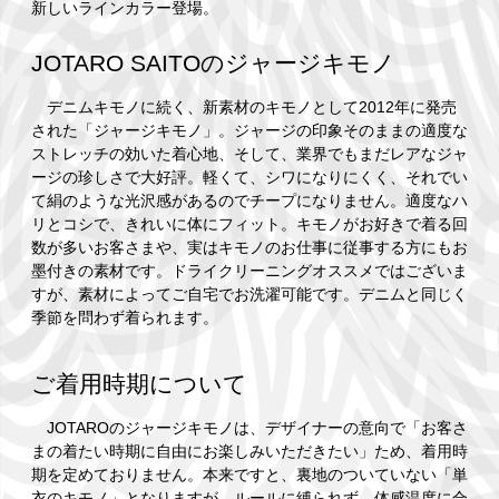
新しいラインカラー登場。
JOTARO SAITOのジャージキモノ
デニムキモノに続く、新素材のキモノとして2012年に発売
された「ジャージキモノ」。ジャージの印象そのままの適度な
ストレッチの効いた着心地、そして、業界でもまだレアなジャ
ージの珍しさで大好評。軽くて、シワになりにくく、それでい
て絹のような光沢感があるのでチープになりません。適度なハ
リとコシで、きれいに体にフィット。キモノがお好きで着る回
数が多いお客さまや、実はキモノのお仕事に従事する方にもお
墨付きの素材です。ドライクリーニングオススメではございま
すが、素材によってご自宅でお洗濯可能です。デニムと同じく
季節を問わず着られます。
ご着用時期について
JOTAROのジャージキモノは、デザイナーの意向で「お客さ
まの着たい時期に自由にお楽しみいただきたい」ため、着用時
期を定めておりません。本来ですと、裏地のついていない「単
衣のキモノ」となりますが、ルールに縛られず、体感温度に合