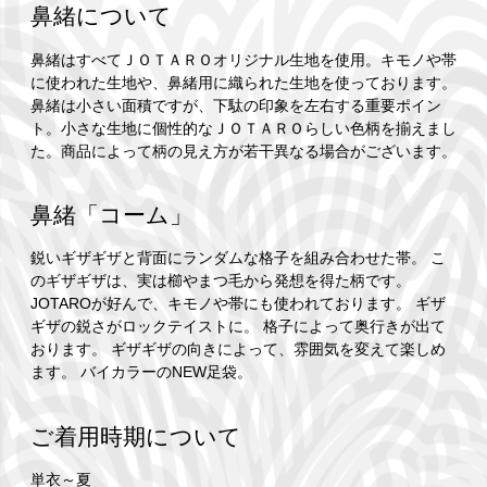
鼻緒について
鼻緒はすべてＪＯＴＡＲＯオリジナル生地を使用。キモノや帯
に使われた生地や、鼻緒用に織られた生地を使っております。
鼻緒は小さい面積ですが、下駄の印象を左右する重要ポイン
ト。小さな生地に個性的なＪＯＴＡＲＯらしい色柄を揃えまし
た。商品によって柄の見え方が若干異なる場合がございます。
鼻緒「コーム」
鋭いギザギザと背面にランダムな格子を組み合わせた帯。 こ
のギザギザは、実は櫛やまつ毛から発想を得た柄です。
JOTAROが好んで、キモノや帯にも使われております。 ギザ
ギザの鋭さがロックテイストに。 格子によって奥行きが出て
おります。 ギザギザの向きによって、雰囲気を変えて楽しめ
ます。 バイカラーのNEW足袋。
ご着用時期について
単衣～夏