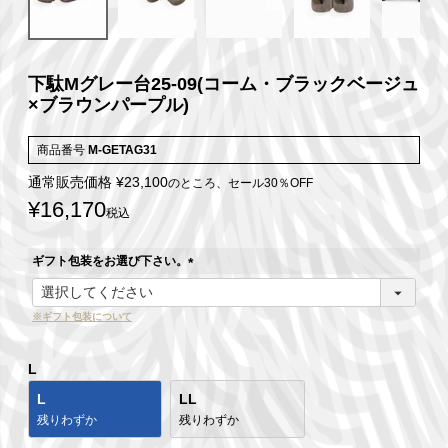
下駄Mグレー台25-09(コーム・ブラックベージュ
×ブラウンパープル)
商品番号
M-GETAG31
通常販売価格
¥
23,100
のところ、セール30％OFF
¥
16,170
税込
ギフト包装をお選び下さい。
(
必
※ギフト包装について
須
)
L
L
LL
残りわずか
残りわずか