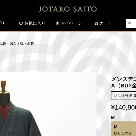
ゴリー
お気に入り
検索
マイページ
カート
ツル花・棘A（BU×金茶）
メンズデニ
A（BU×
商品番号
M-
¥
140,80
M
M
残りわずか