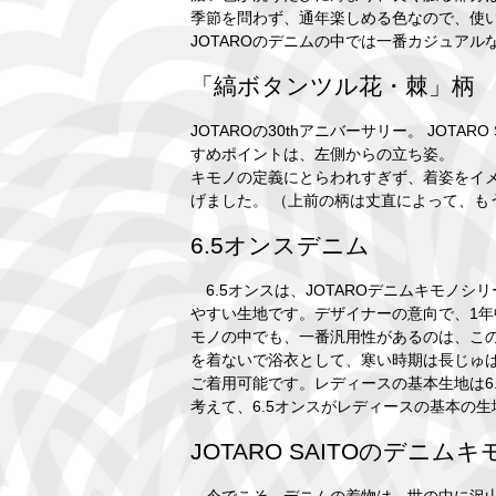
季節を問わず、通年楽しめる色なので、使
JOTAROのデニムの中では一番カジュアル
「縞ボタンツル花・棘」柄
JOTAROの30thアニバーサリー。 JOTA
すめポイントは、左側からの立ち姿。
キモノの定義にとらわれすぎず、着姿をイ
げました。 （上前の柄は丈直によって、も
6.5オンスデニム
6.5オンスは、JOTAROデニムキモノ
やすい生地です。デザイナーの意向で、1
モノの中でも、一番汎用性があるのは、この
を着ないで浴衣として、寒い時期は長じゅ
ご着用可能です。レディースの基本生地は6
考えて、6.5オンスがレディースの基本の
JOTARO SAITOのデニムキ
今でこそ、デニムの着物は、世の中に沢山