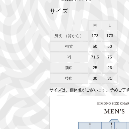
サイズ
M
L
身丈 （背から）
173
173
袖丈
50
50
裄
71.5
75
前巾
25
26
後巾
30
31
サイズは、個体差がございます。予めご了