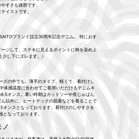
いやすさも抜群です。
なテイストです。
RO SAITOブランド設立30周年記念デニム。 特におす
メージして、ステキに見えるポイントに柄を染め上
う少し下にズレます。）
シリーズの中でも、薄手のタイプ。軽くて、着付けし
年中体感温度に合わせてご着用いただけるデニムキ
6.5オンス。暑い時期はカットソーや長じゅばん
ばん以外に、ヒートテックの肌着などを着ることで
.5オンスとなっております。着付けのしやすさを
生地となっております。
モノ
ありますが、発案者は、斉藤上太郎の父で“現代