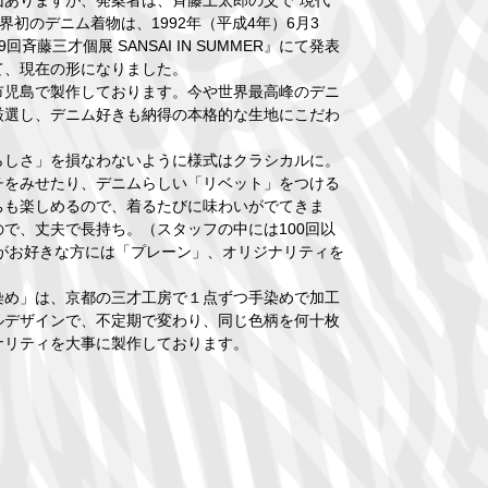
界初のデニム着物は、1992年（平成4年）6月3
藤三才個展 SANSAI IN SUMMER』にて発表
て、現在の形になりました。
市児島で製作しております。今や世界最高峰のデニ
厳選し、デニム好きも納得の本格的な生地にこだわ
しさ」を損なわないように様式はクラシカルに。
チをみせたり、デニムらしい「リベット」をつける
ちも楽しめるので、着るたびに味わいがでてきま
で、丈夫で長持ち。（スタッフの中には100回以
がお好きな方には「プレーン」、オリジナリティを
染め」は、京都の三才工房で１点ずつ手染めで加工
ルデザインで、不定期で変わり、同じ色柄を何十枚
ナリティを大事に製作しております。