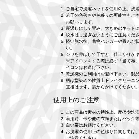
ご自宅で洗濯ネットを使用の上、洗
若干の色落ちや色移りの可能性もご
お願いします。
裏返しにして畳み、大きめのネット
脱水はし過ぎないようにご注意くだ
軽い脱水後、着物ハンガーや畳んだ
い。
シワを伸ばして干すと、仕上がりがキ
※アイロンをする際は必ず「当て布」
イロンはお避け下さい。
乾燥機のご利用はお避け下さい。製
柄は型染めの性質上ドライクリーニ
直接はせず、裏からかけてください
使用上のご注意
この商品は素材の特性上、摩擦や洗
着用時、帯や他の衣類またはバッグ
白い帯はお避けください。
お洗濯の使用上の色移りに関しては
ご注意ください。