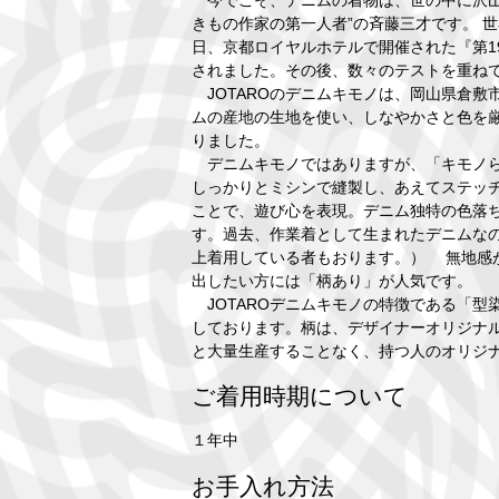
きもの作家の第一人者”の斉藤三才です。 世
日、京都ロイヤルホテルで開催された『第19回斉
されました。その後、数々のテストを重ね
JOTAROのデニムキモノは、岡山県倉敷
ムの産地の生地を使い、しなやかさと色を
りました。
デニムキモノではありますが、「キモノら
しっかりとミシンで縫製し、あえてステッ
ことで、遊び心を表現。デニム独特の色落
す。過去、作業着として生まれたデニムなの
上着用している者もおります。） 無地感
出したい方には「柄あり」が人気です。
JOTAROデニムキモノの特徴である「型
しております。柄は、デザイナーオリジナ
と大量生産することなく、持つ人のオリジ
ご着用時期について
１年中
お手入れ方法