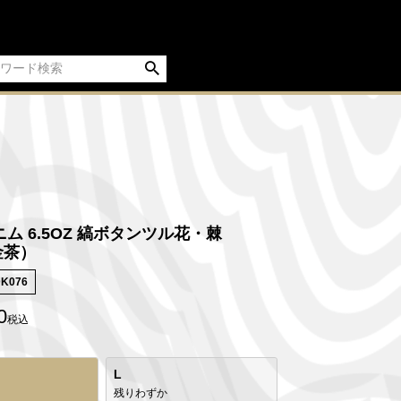
ム 6.5OZ 縞ボタンツル花・棘
金茶）
DK076
0
税込
L
残りわずか