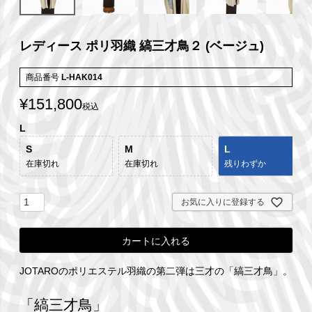
レディース ポリ羽織 縞三才鳥２ (ベージュ)
商品番号
L-HAK014
¥
151,800
税込
L
S
M
L
在庫切れ
在庫切れ
残りわずか
お気に入りに登録する
カートに入れる
JOTAROのポリエステル羽織の第二弾は三才の「縞三才鳥」。
「縞三才鳥」