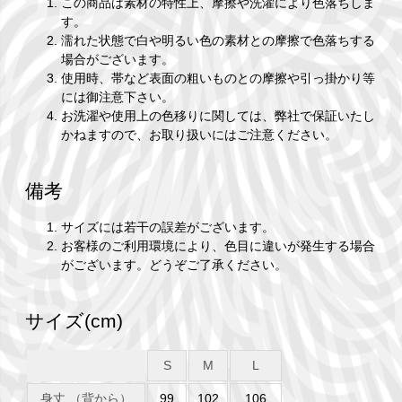
この商品は素材の特性上、摩擦や洗濯により色落ちしま
す。
濡れた状態で白や明るい色の素材との摩擦で色落ちする
場合がございます。
使用時、帯など表面の粗いものとの摩擦や引っ掛かり等
には御注意下さい。
お洗濯や使用上の色移りに関しては、弊社で保証いたし
かねますので、お取り扱いにはご注意ください。
備考
サイズには若干の誤差がございます。
お客様のご利用環境により、色目に違いが発生する場合
がございます。どうぞご了承ください。
サイズ(cm)
S
M
L
身丈 （背から）
99
102
106