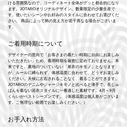
ける雰囲気なので、コーディネート全体がグッと都会的になり
ます。JOTAROオリジナルデザイン。数量限定の少量生産で
す。使いたいシーンやお好みのスタイルに合わせてお選びくだ
さい。 商品によって柄の見え方が若干異なる場合がございま
す。
ご着用時期について
デザイナーの意向で「お客さまの着たい時期に自由にお楽しみ
いただきたい」ため、着用時期を厳密に定めておりません。本
来ですと、裏地のついていない「単衣のキモノ」となります
が、ルールに縛られず、体感温度に合わせて、どうぞお楽しみ
ください。天候に左右されることなく、着ることができます。
JOTAROのデニムやジャージキモノと比べると薄手で、長じゅ
ばんを着ない浴衣スタイルに一番適した素材です。4月～9月
くらいがベストシーズンです。（体感温度は個人差がございま
す。ご無理ない範囲でお楽しみください。）
お手入れ方法