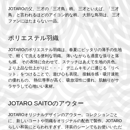
JOTAROの父、三才の「三才鳥」柄。 三才といえば、「三才
鳥」と言われるほどのアイコン的な柄。 大胆な鳥羽は、 三才
ファンにはたまらない一品。
ポリエステル羽織
JOTAROのポリエステル羽織は、春夏にピッタリの薄手の生地
で、軽くて洗える便利な羽織。 薄いながらも適度な張りと落
ち感。 その表情に合わせて、ステッチはあえて生地の共色。
より上品な仕上がりに・・・。 デニムキモノに通じる「リベ
ット」をつけることで、遊び心も表現。 接触冷感・吸汗速乾
の優れもの。 熱伝導率が高く、吸放湿性に優れ、肌触りがサ
ラサラして心地いい素材。
JOTARO SAITOのアウター
JOTAROオリジナルデザインのアウター。コレクションごと
に、新しいコートや羽織をオリジナルの配色で製作。JOTARO
らしい和装にとらわれすぎず、洋装のシーンでもお使いいただ