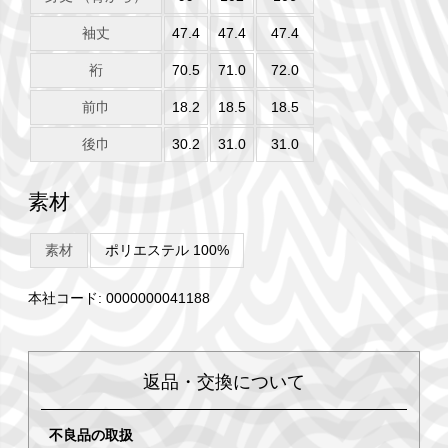
袖丈
47.4
47.4
47.4
裄
70.5
71.0
72.0
前巾
18.2
18.5
18.5
後巾
30.2
31.0
31.0
素材
素材
ポリエステル 100%
本社コード: 0000000041188
返品・交換について
不良品の取扱