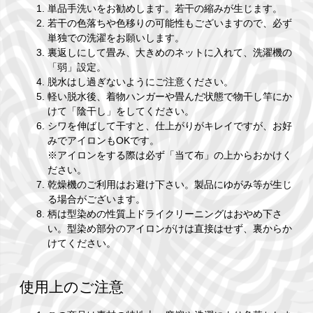
単品手洗いをお勧めします。若干の縮みが生じます。
若干の色落ちや色移りの可能性もございますので、必ず
単独での洗濯をお願いします。
裏返しにして畳み、大きめのネットに入れて、洗濯機の
「弱」設定。
脱水はし過ぎないようにご注意ください。
軽い脱水後、着物ハンガーや畳んだ状態で物干し竿にか
けて「陰干し」をしてください。
シワを伸ばして干すと、仕上がりがキレイですが、お好
みでアイロンもOKです。
※アイロンをする際は必ず「当て布」の上からおかけく
ださい。
乾燥機のご利用はお避け下さい。製品にゆがみ等が生じ
る場合がございます。
柄は型染めの性質上ドライクリーニングはおやめ下さ
い。型染め部分のアイロンがけは直接はせず、裏からか
けてください。
使用上のご注意