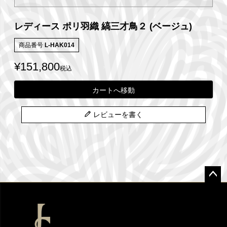
レディース ポリ羽織 縞三才鳥２ (ベージュ)
商品番号
L-HAK014
¥
151,800
税込
カートへ移動
レビューを書く
ペー
ジト
ップ
へ