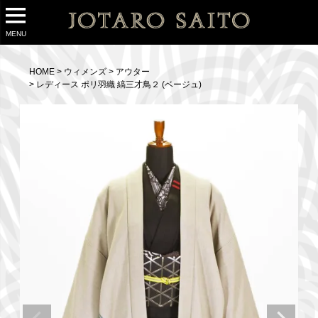
MENU
HOME
ウィメンズ
アウター
レディース ポリ羽織 縞三才鳥２ (ベージュ)