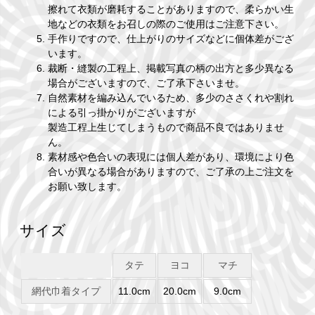
擦れて衣類が磨耗することがありますので、柔らかい生
地などの衣類をお召しの際のご使用はご注意下さい。
手作りですので、仕上がりのサイズなどに個体差がござ
います。
裁断・縫製の工程上、掲載写真の柄の出方と多少異なる
場合がございますので、ご了承下さいませ。
自然素材を編み込んでいるため、多少のささくれや割れ
による引っ掛かりがございますが
製造工程上生じてしまうもので商品不良ではありませ
ん。
素材感や色合いの表現には個人差があり、環境により色
合いが異なる場合がありますので、ご了承の上ご注文を
お願い致します。
サイズ
タテ
ヨコ
マチ
網代巾着タイプ
11.0cm
20.0cm
9.0cm