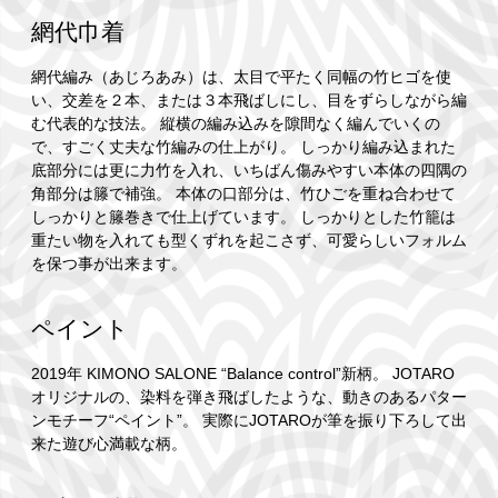
網代巾着
網代編み（あじろあみ）は、太目で平たく同幅の竹ヒゴを使
い、交差を２本、または３本飛ばしにし、目をずらしながら編
む代表的な技法。 縦横の編み込みを隙間なく編んでいくの
で、すごく丈夫な竹編みの仕上がり。 しっかり編み込まれた
底部分には更に力竹を入れ、いちばん傷みやすい本体の四隅の
角部分は籐で補強。 本体の口部分は、竹ひごを重ね合わせて
しっかりと籐巻きで仕上げています。 しっかりとした竹籠は
重たい物を入れても型くずれを起こさず、可愛らしいフォルム
を保つ事が出来ます。
ペイント
2019年 KIMONO SALONE “Balance control”新柄。 JOTARO
オリジナルの、染料を弾き飛ばしたような、動きのあるパター
ンモチーフ“ペイント”。 実際にJOTAROが筆を振り下ろして出
来た遊び心満載な柄。