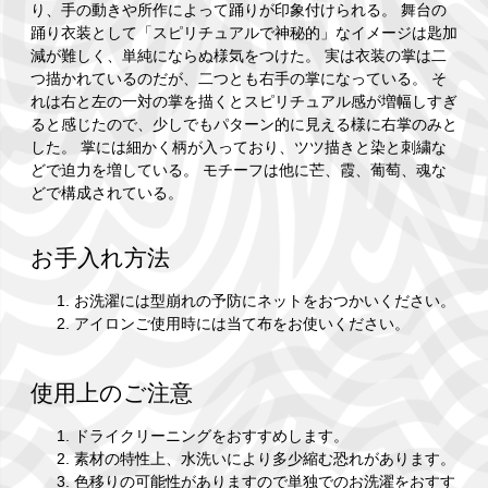
り、手の動きや所作によって踊りが印象付けられる。 舞台の
踊り衣装として「スピリチュアルで神秘的」なイメージは匙加
減が難しく、単純にならぬ様気をつけた。 実は衣装の掌は二
つ描かれているのだが、二つとも右手の掌になっている。 そ
れは右と左の一対の掌を描くとスピリチュアル感が増幅しすぎ
ると感じたので、少しでもパターン的に見える様に右掌のみと
した。 掌には細かく柄が入っており、ツツ描きと染と刺繍な
どで迫力を増している。 モチーフは他に芒、霞、葡萄、魂な
どで構成されている。
お手入れ方法
お洗濯には型崩れの予防にネットをおつかいください。
アイロンご使用時には当て布をお使いください。
使用上のご注意
ドライクリーニングをおすすめします。
素材の特性上、水洗いにより多少縮む恐れがあります。
色移りの可能性がありますので単独でのお洗濯をおすす