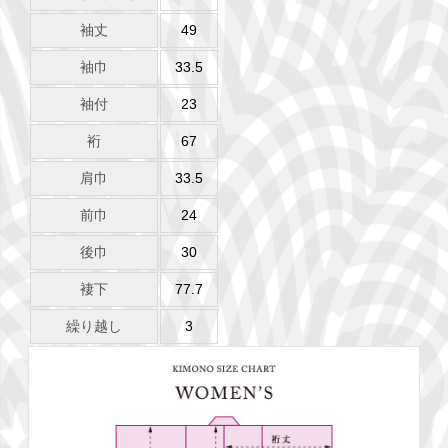
袖丈
49
袖巾
33.5
袖付
23
裄
67
肩巾
33.5
前巾
24
後巾
30
褄下
77.7
繰り越し
3