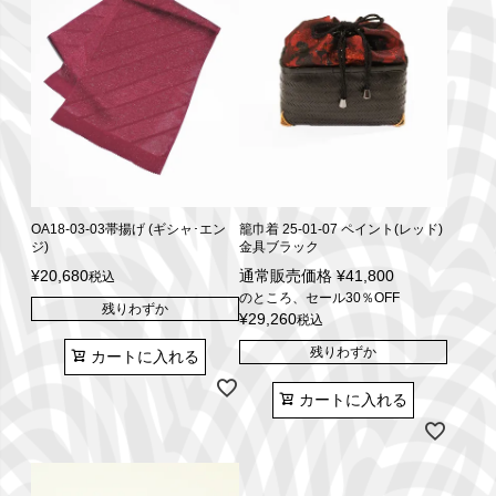
OA18-03-03帯揚げ (ギシャ･エン
籠巾着 25-01-07 ペイント(レッド)
ジ)
金具ブラック
¥
20,680
通常販売価格
¥
41,800
税込
のところ、セール30％OFF
残りわずか
¥
29,260
税込
残りわずか
カートに入れる
カートに入れる