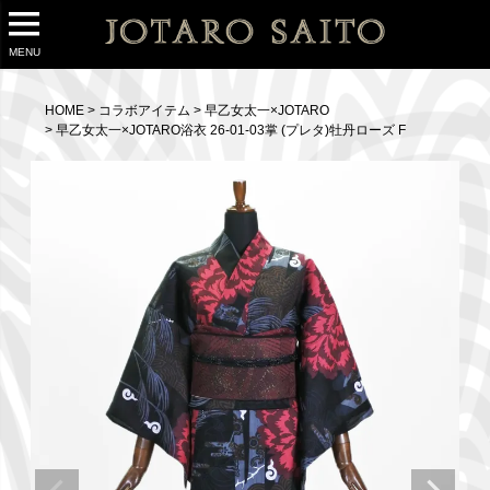
MENU
HOME
コラボアイテム
早乙女太一×JOTARO
早乙女太一×JOTARO浴衣 26-01-03掌 (プレタ)牡丹ローズ F