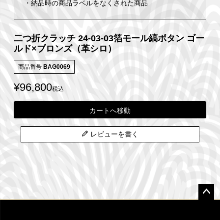
・納品時の商品ラベルをなくされた商品
二つ折クラッチ 24-03-03箔モール縞ボタン ゴー
ルド×ブロンズ（革シロ）
商品番号
BAG0069
¥
96,800
税込
カートへ移動
レビューを書く
ペー
ジト