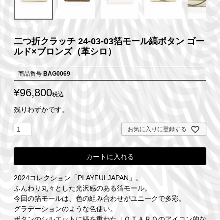
二つ折クラッチ 24-03-03箔モール縞ボタン ゴー
ルド×ブロンズ（革シロ）
商品番号
BAG0069
¥
96,800
税込
残りわずかです。
お気に入りに登録する
カートに入れる
2024コレクション「PLAYFULJAPAN」。
ふんわり丸々とした光沢感のある箔モール。
今回の箔モールは、色の組み合わせがユニークで多彩。
グラデーションのような色使い。
ボタンのシルエットに縞を重ねたＪＯＴＡＲＯのアイコン的な