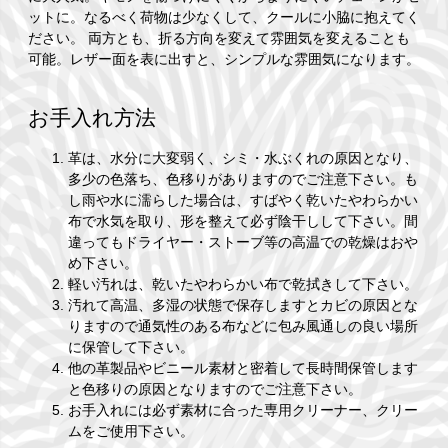
ットに。なるべく荷物は少なくして、クールに小脇に抱えてく
ださい。 両方とも、折る方向を変えて雰囲気を変えることも
可能。レザー面を表に出すと、シンプルな雰囲気になります。
お手入れ方法
革は、水分に大変弱く、シミ・水ぶくれの原因となり、
多少の色落ち、色移りがありますのでご注意下さい。も
し雨や水に濡らした場合は、すばやく乾いたやわらかい
布で水気を取り、形を整えて必ず陰干しして下さい。間
違ってもドライヤー・ストーブ等の高温での乾燥はおや
め下さい。
軽い汚れは、乾いたやわらかい布で乾拭きして下さい。
汚れて高温、多湿の状態で保存しますとカビの原因とな
りますので通気性のある布などに包み風通しの良い場所
に保管して下さい。
他の革製品やビニール素材と密着して長時間保管します
と色移りの原因となりますのでご注意下さい。
お手入れには必ず素材に合った専用クリーナー、クリー
ムをご使用下さい。