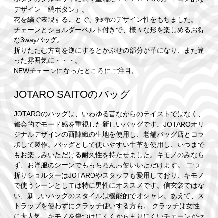
デザイン「縞ボタン」。
花を縞で表現することで、独特のデザイン性をもちました。
チェーンとショルダーベルト付きで、様々な形を楽しめるお得
な3wayバッグ。
折りたたむ方向を逆にするとかぶせの部分が革になり、また違
った雰囲気に・・・。
NEWチェーンになったところにご注目。
JOTARO SAITOのバッグ
JOTAROのバッグは、いわゆる昔ながらのテイストではなく、
都会的でモード感を重視した新しいバッグです。JOTAROオリ
ジナルデザインの西陣織の生地を使用し、老舗バッグ店とコラ
ボして製作。バッグとして使いやすい牛革を使用し、いつまで
もお楽しみいただける耐久性を持たせました。キモノのみなら
ず、お洋服のシーンでももちろんお使いいただけます。 二つ
折りショルダーはJOTAROやスタッフも愛用しており、キモノ
で使うシーンとしては特に男性にオススメです。信玄袋ではな
い、新しいバッグのスタイルは機能的でオシャレ。あえて、ス
トラップを使わずにクラッチ使いする方も。 クラッチは女性
に大人気。キモノを傷つけにくくからまりにくいチェーンがセ