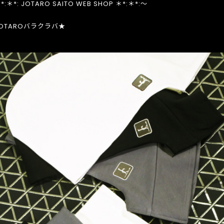
*:＊*: JOTARO SAITO WEB SHOP ＊*:＊*:～
JOTAROバラクラバ★