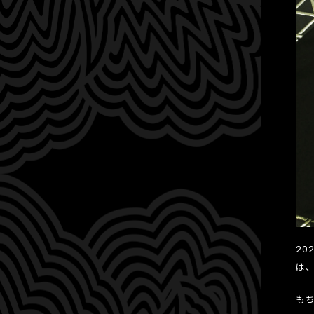
20
は
も