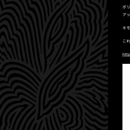
ボ
ア
キ
こ
htt