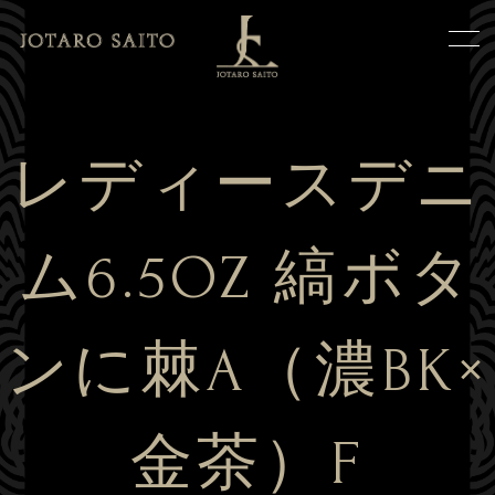
レディースデニ
ム6.5OZ 縞ボタ
ンに棘A（濃BK×
金茶）F