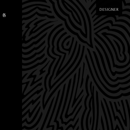
DESIGNER
」各