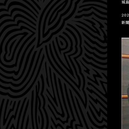
城
20
新