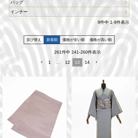
バッグ
インナー
9
件中
1
-
9
件表示
並び替え
新着順
価格が安い順
価格が高い順
261
件中
241
-
260
件表示
1
…
12
13
14