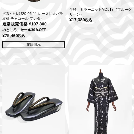
半衿 ミラーニットMD517（ブルーグ
浴衣･上太郎20-06-11 レースに大バラ
リーン）
紋様 チャコール(プレタ)
¥
17,380
税込
通常販売価格
¥
107,800
のところ、セール30％OFF
¥
75,460
税込
在庫切れ