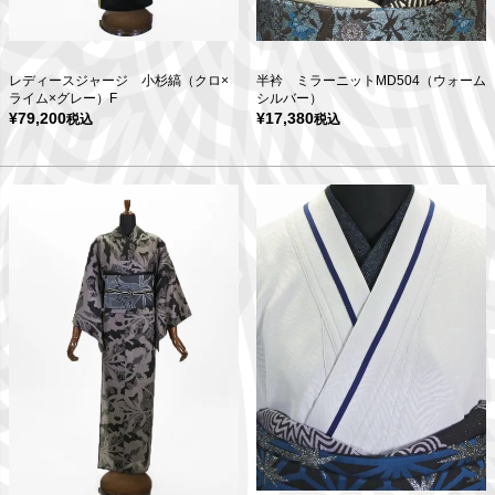
レディースジャージ 小杉縞（クロ×
半衿 ミラーニットMD504（ウォーム
ライム×グレー）F
シルバー）
¥
79,200
¥
17,380
税込
税込