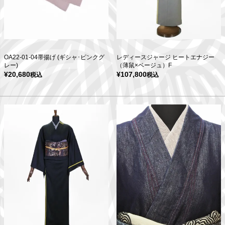
OA22-01-04帯揚げ (ギシャ･ピンクグ
レディースジャージ ヒートエナジー
レー)
（薄鼠×ベージュ）F
¥
20,680
¥
107,800
税込
税込