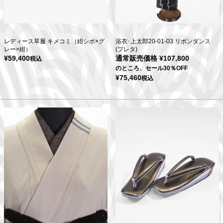
レディース草履 キメコミ（紺シボ×グ
浴衣･上太郎20-01-03 リボンダンス
レー×紺）
(プレタ)
¥
59,400
通常販売価格
¥
107,800
税込
のところ、セール30％OFF
¥
75,460
税込