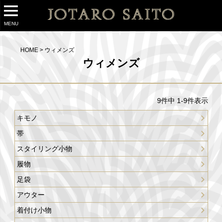
MENU
HOME
ウィメンズ
ウィメンズ
9
件中
1
-
9
件表示
キモノ
帯
スタイリング小物
履物
足袋
アウター
着付け小物