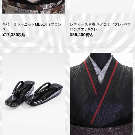
半衿 ミラーニットMD514（ブロン
レディース草履 キメコミ（グレー×ブ
ズ）
ロンズエナ×グレー）
¥
17,380
¥
59,400
税込
税込