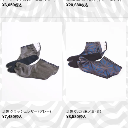
¥
6,050
¥
20,680
税込
税込
足袋 クラッシュレザー (グレー)
足袋 やぶれ麻ノ葉 (青)
¥
7,480
¥
8,580
税込
税込