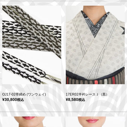
OJ17-02帯締め (ワンウェイ)
17ER02半衿レースＪ（黒）
¥
30,800
¥
8,580
税込
税込