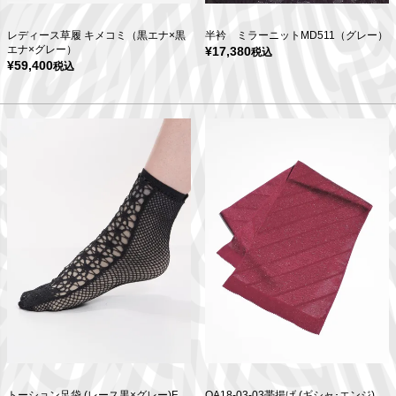
レディース草履 キメコミ（黒エナ×黒
半衿 ミラーニットMD511（グレー）
エナ×グレー）
¥
17,380
税込
¥
59,400
税込
トーション足袋 (レース黒×グレー)F
OA18-03-03帯揚げ (ギシャ･エンジ)