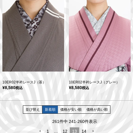
10ER02半衿レースJ（茶）
10ER02半衿レースJ（グレー）
¥
8,580
¥
8,580
税込
税込
並び替え
新着順
価格が安い順
価格が高い順
261
件中
241
-
260
件表示
1
…
12
13
14