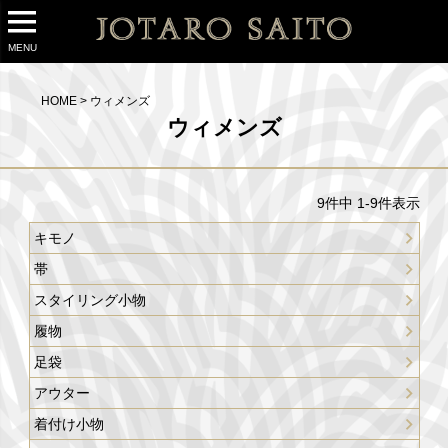
MENU
HOME
ウィメンズ
ウィメンズ
9
件中
1
-
9
件表示
キモノ
帯
スタイリング小物
履物
足袋
アウター
着付け小物