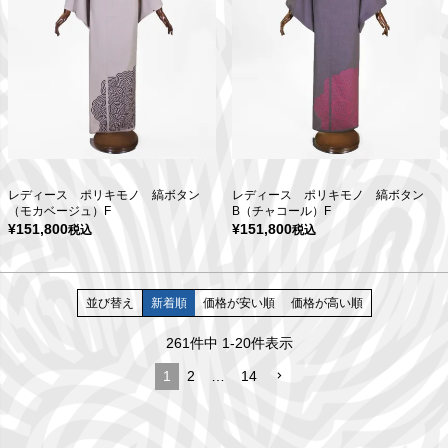
レディース ポリキモノ 縞ボタン
レディース ポリキモノ 縞ボタン
（モカベージュ）F
B（チャコール）F
¥
151,800
¥
151,800
税込
税込
並び替え
新着順
価格が安い順
価格が高い順
261
件中
1
-
20
件表示
1
2
…
14