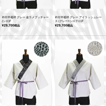
衿付半襦袢 グレー 金ラメブッチャー
衿付半襦袢 グレー アイラッシュレー
(シロ)F
ス (グレー×シロクロ)F
¥
29,700
¥
29,700
税込
税込