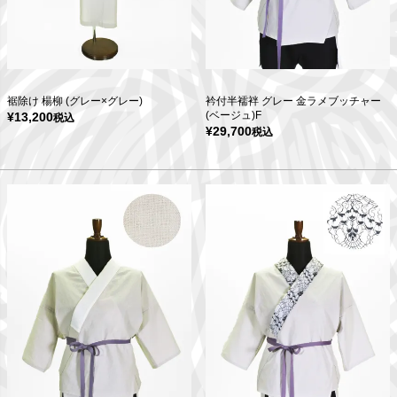
裾除け 楊柳 (グレー×グレー)
衿付半襦袢 グレー 金ラメブッチャー
(ベージュ)F
¥
13,200
税込
¥
29,700
税込