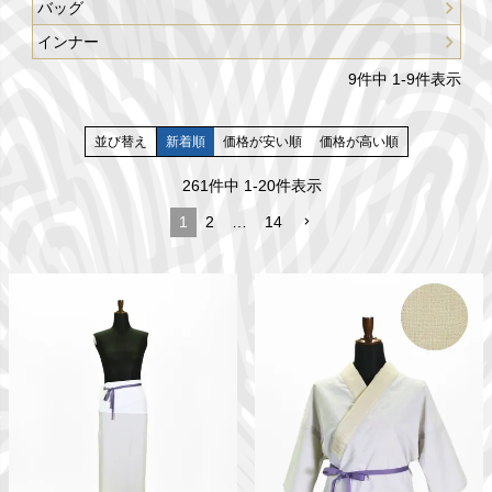
バッグ
インナー
9
件中
1
-
9
件表示
並び替え
新着順
価格が安い順
価格が高い順
261
件中
1
-
20
件表示
1
2
…
14