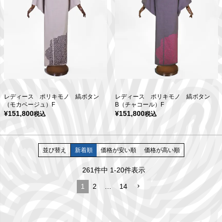
レディース ポリキモノ 縞ボタン
レディース ポリキモノ 縞ボタン
（モカベージュ）F
B（チャコール）F
¥
151,800
¥
151,800
税込
税込
並び替え
新着順
価格が安い順
価格が高い順
261
件中
1
-
20
件表示
1
2
…
14