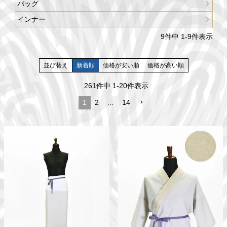
バッグ
インナー
9
件中
1
-
9
件表示
並び替え
新着順
価格が安い順
価格が高い順
261
件中
1
-
20
件表示
1
2
…
14