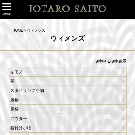
MENU
HOME
ウィメンズ
ウィメンズ
9
件中
1
-
9
件表示
キモノ
帯
スタイリング小物
履物
足袋
アウター
着付け小物