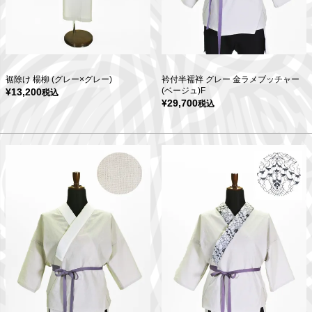
裾除け 楊柳 (グレー×グレー)
衿付半襦袢 グレー 金ラメブッチャー
(ベージュ)F
¥
13,200
税込
¥
29,700
税込