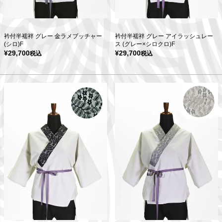
衿付半襦袢 グレー 金ラメブッチャー
衿付半襦袢 グレー アイラッシュレー
(シロ)F
ス (グレー×シロクロ)F
¥
29,700
¥
29,700
税込
税込