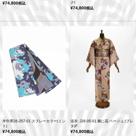
ク)
¥
74,800
税込
¥
74,800
税込
半巾帯26-257-01 スプレーカラー(ミン
浴衣･J26-05-01 棘に花 ベージュ (プレ
ト)
タ)F
¥
74,800
¥
74,800
税込
税込