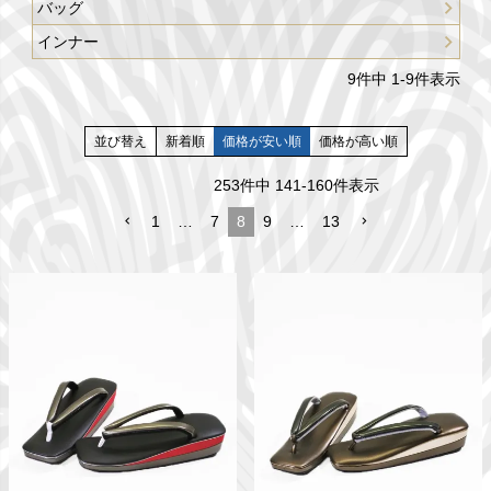
バッグ
インナー
9
件中
1
-
9
件表示
並び替え
新着順
価格が安い順
価格が高い順
253
件中
141
-
160
件表示
1
…
7
8
9
…
13