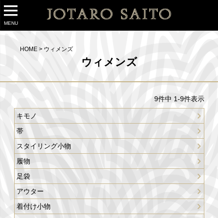
MENU
HOME
ウィメンズ
ウィメンズ
9
件中
1
-
9
件表示
キモノ
帯
スタイリング小物
履物
足袋
アウター
着付け小物