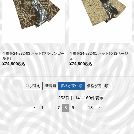
半巾帯24-232-03 ネット(ブラウンゴー
半巾帯24-232-01 ネット(クロベージ
ルド）
ュ）
¥
74,800
¥
74,800
税込
税込
並び替え
新着順
価格が安い順
価格が高い順
253
件中
141
-
160
件表示
1
…
7
8
9
…
13