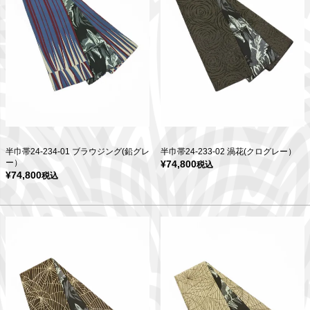
半巾帯24-234-01 ブラウジング(鉛グレ
半巾帯24-233-02 渦花(クログレー）
ー）
¥
74,800
税込
¥
74,800
税込