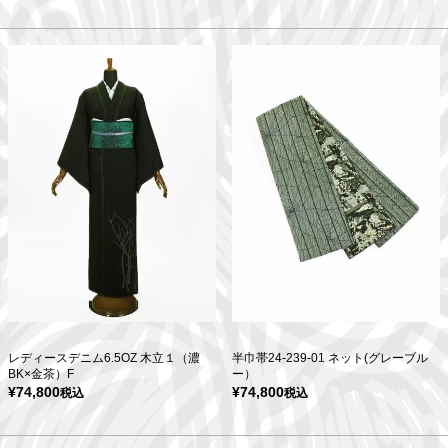
レディースデニム6.5OZ 木立１（濃
半巾帯24-239-01 ネット(グレーブル
BK×金茶）F
ー）
¥
74,800
¥
74,800
税込
税込