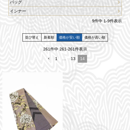
バッグ
インナー
9
件中
1
-
9
件表示
並び替え
新着順
価格が安い順
価格が高い順
261
件中
261
-
261
件表示
1
…
13
14