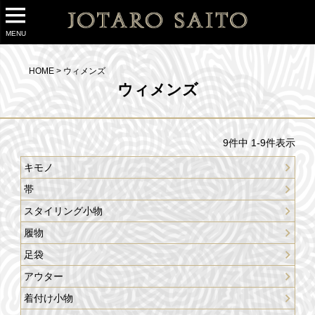
MENU
HOME
ウィメンズ
ウィメンズ
9
件中
1
-
9
件表示
キモノ
帯
スタイリング小物
履物
足袋
アウター
着付け小物