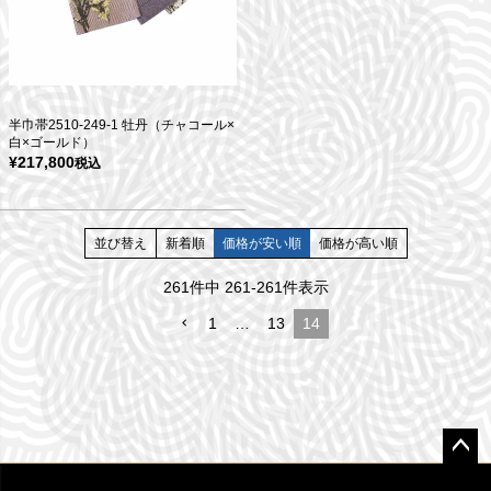
半巾帯2510-249-1 牡丹（チャコール×
白×ゴールド）
¥
217,800
税込
並び替え
新着順
価格が安い順
価格が高い順
261
件中
261
-
261
件表示
1
…
13
14
ペー