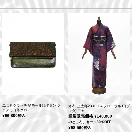
二つ折クラッチ 箔モール縞ボタン ク
浴衣･上太郎23-01-04 フローラルJT(プ
ロアカ（革クロ）
レタ) アカ
¥
96,800
税込
通常販売価格
¥
140,800
のところ、セール30％OFF
¥
98,560
税込