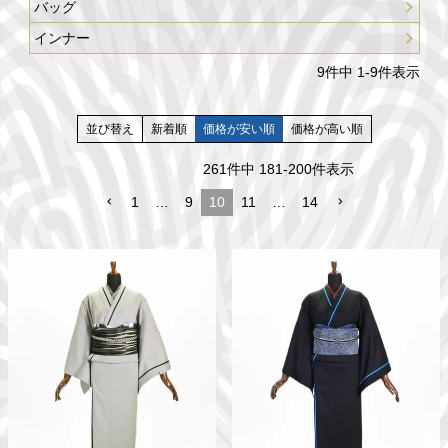
バッグ
インナー
9
件中
1
-
9
件表示
並び替え
新着順
価格が安い順
価格が高い順
261
件中
181
-
200
件表示
1
…
9
10
11
…
14