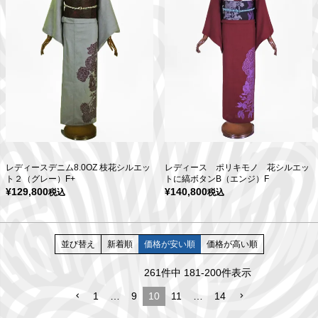
レディースデニム8.0OZ 枝花シルエッ
レディース ポリキモノ 花シルエッ
ト２（グレー）F+
トに縞ボタンB（エンジ）F
¥
129,800
¥
140,800
税込
税込
並び替え
新着順
価格が安い順
価格が高い順
261
件中
181
-
200
件表示
1
…
9
10
11
…
14