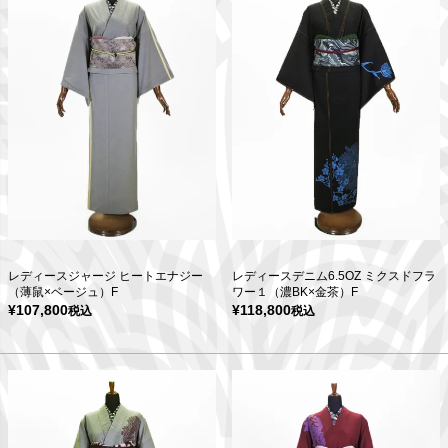
レディースジャージ ヒートエナジー
レディースデニム6.5OZ ミクスドフラ
（薄鼠×ベージュ）F
ワー１（濃BK×金茶）F
¥
107,800
¥
118,800
税込
税込