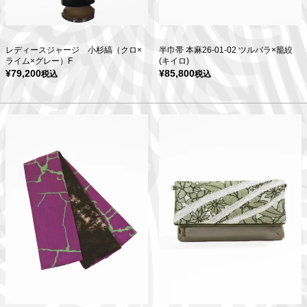
レディースジャージ 小杉縞（クロ×
半巾帯 本麻26-01-02 ツルバラ×籠絞
ライム×グレー）F
(キイロ)
¥
79,200
¥
85,800
税込
税込