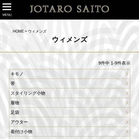
MENU
HOME
ウィメンズ
ウィメンズ
9
件中
1
-
9
件表示
キモノ
帯
スタイリング小物
履物
足袋
アウター
着付け小物