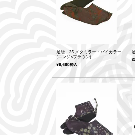
足袋 25 メタミラー・バイカラー
足
(エンジ×ブラウン)
¥
¥
9,680
税込