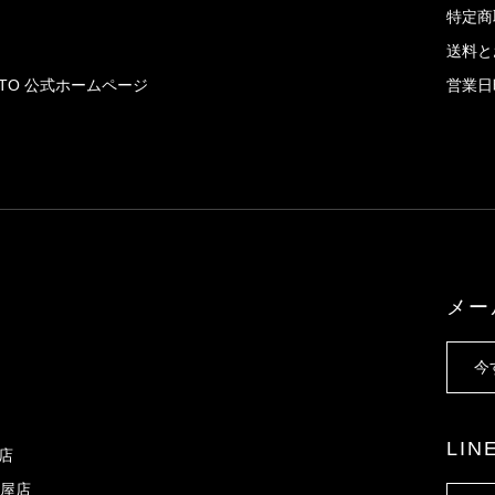
特定商
送料と
AITO 公式ホームページ
営業日
メー
今
LI
X店
屋店