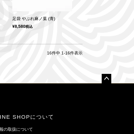
足袋 やぶれ麻ノ葉 (青)
¥
8,580
税込
16
件中
1
-
16
件表示
ペー
ジト
ップ
へ
LINE SHOPについて
報の取扱について