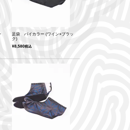
ー
足袋 バイカラー (ワイン×ブラッ
ク)
¥
8,580
税込