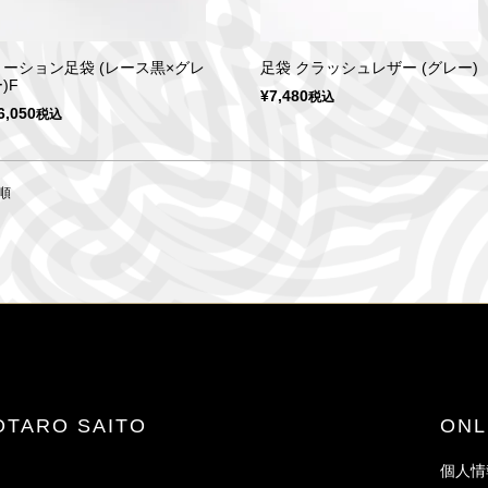
トーション足袋 (レース黒×グレ
足袋 クラッシュレザー (グレー)
)F
¥
7,480
税込
6,050
税込
順
JOTARO SAITO
ON
個人情