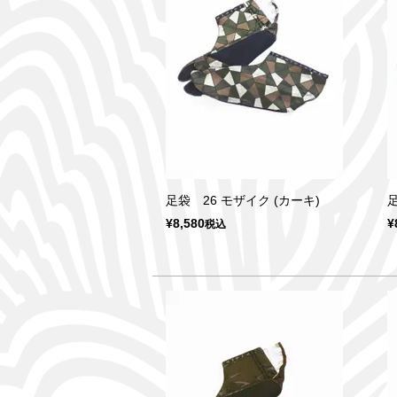
足袋 26 モザイク (カーキ)
足
¥
8,580
¥
税込