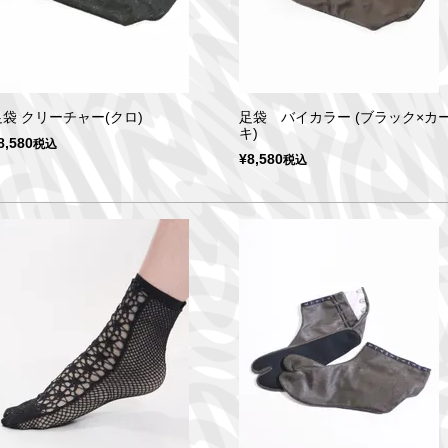
足袋 クリーチャー(クロ)
足袋 バイカラー (ブラック×カ
キ)
8,580
税込
¥
8,580
税込