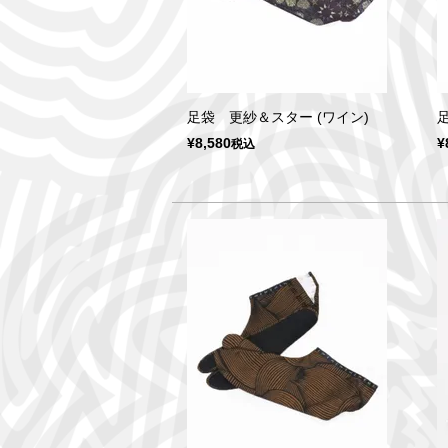
足袋 更紗＆スター (ワイン)
¥
8,580
¥
税込