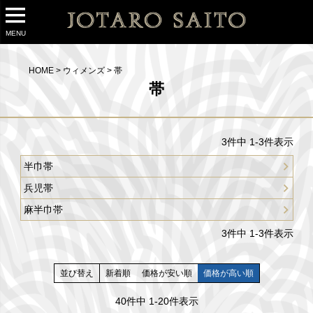
MENU
HOME
ウィメンズ
帯
帯
3
件中
1
-
3
件表示
半巾帯
兵児帯
麻半巾帯
3
件中
1
-
3
件表示
並び替え
新着順
価格が安い順
価格が高い順
40
件中
1
-
20
件表示