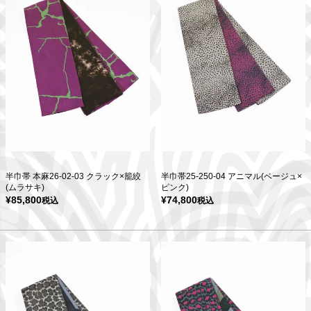
半巾帯 本麻26-02-03 クラック×籠絞
半巾帯25-250-04 アニマル(ベージュ×
(ムラサキ)
ピンク)
¥
85,800
¥
74,800
税込
税込