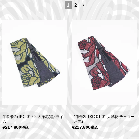
1
2
半巾帯25TKC-01-02 大洋花(黒×ライ
半巾帯25TKC-01-01 大洋花(チャコー
ム)
ル×赤)
¥
217,800
¥
217,800
税込
税込