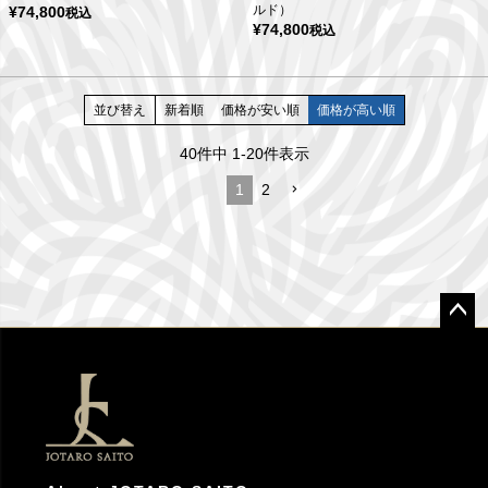
ルド）
¥
74,800
税込
¥
74,800
税込
並び替え
新着順
価格が安い順
価格が高い順
40
件中
1
-
20
件表示
1
2
ペー
ジト
ップ
へ