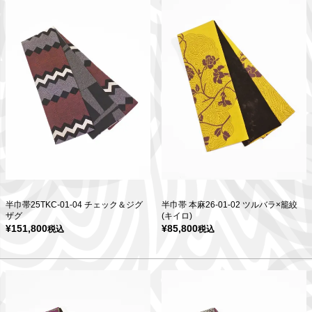
半巾帯25TKC-01-04 チェック＆ジグ
半巾帯 本麻26-01-02 ツルバラ×籠絞
ザグ
(キイロ)
¥
151,800
¥
85,800
税込
税込