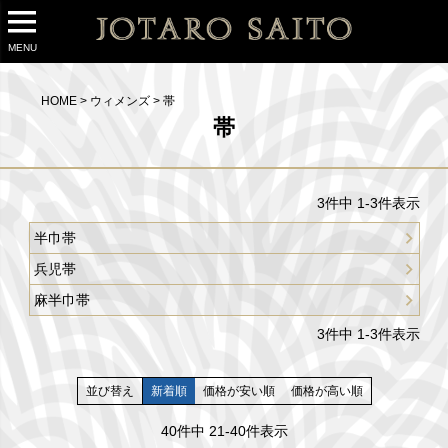
MENU
HOME
ウィメンズ
帯
帯
3
件中
1
-
3
件表示
半巾帯
兵児帯
麻半巾帯
3
件中
1
-
3
件表示
並び替え
新着順
価格が安い順
価格が高い順
40
件中
21
-
40
件表示