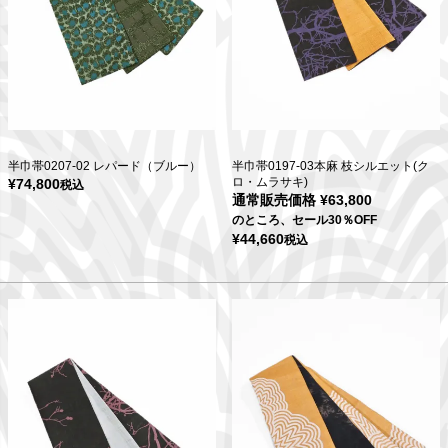
半巾帯0207-02 レパード（ブルー）
半巾帯0197-03本麻 枝シルエット(ク
ロ・ムラサキ)
¥
74,800
税込
通常販売価格
¥
63,800
のところ、セール30％OFF
¥
44,660
税込