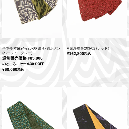
半巾帯 本麻24-220-06 絞り×縞ボタン
和紙半巾帯203-02 (レッド）
(ベージュ・グレー)
¥
162,800
税込
通常販売価格
¥
85,800
のところ、セール30％OFF
¥
60,060
税込