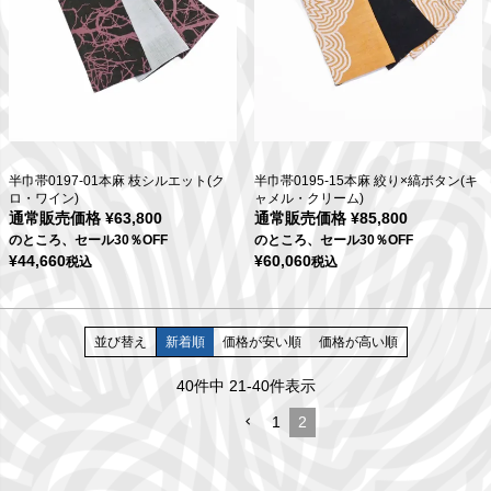
半巾帯0197-01本麻 枝シルエット(ク
半巾帯0195-15本麻 絞り×縞ボタン(キ
ロ・ワイン)
ャメル・クリーム)
通常販売価格
¥
63,800
通常販売価格
¥
85,800
のところ、セール30％OFF
のところ、セール30％OFF
¥
44,660
¥
60,060
税込
税込
並び替え
新着順
価格が安い順
価格が高い順
40
件中
21
-
40
件表示
1
2