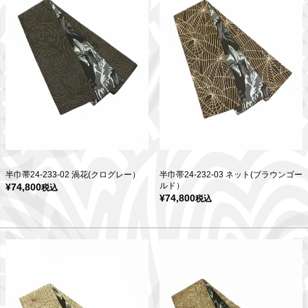
半巾帯24-233-02 渦花(クログレー）
半巾帯24-232-03 ネット(ブラウンゴー
ルド）
¥
74,800
税込
¥
74,800
税込