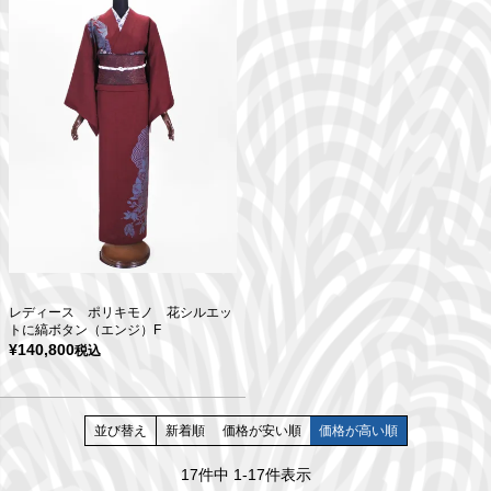
レディース ポリキモノ 花シルエッ
トに縞ボタン（エンジ）F
¥
140,800
税込
並び替え
新着順
価格が安い順
価格が高い順
17
件中
1
-
17
件表示