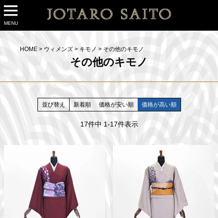
MENU
HOME
ウィメンズ
キモノ
その他のキモノ
その他のキモノ
並び替え
新着順
価格が安い順
価格が高い順
17
件中
1
-
17
件表示