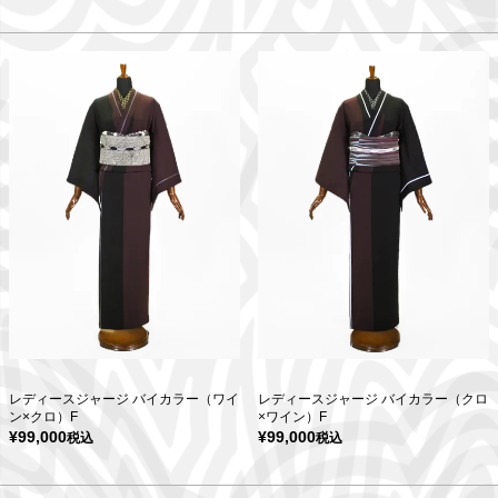
レディースジャージ バイカラー（ワイ
レディースジャージ バイカラー（クロ
ン×クロ）F
×ワイン）F
¥
99,000
¥
99,000
税込
税込