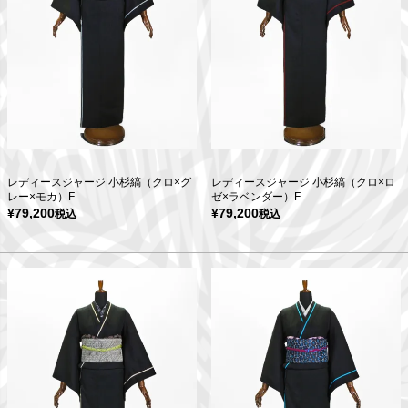
レディースジャージ 小杉縞（クロ×グ
レディースジャージ 小杉縞（クロ×ロ
レー×モカ）F
ゼ×ラベンダー）F
¥
79,200
¥
79,200
税込
税込