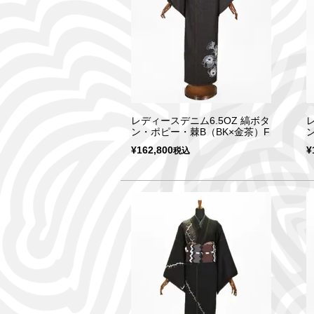
レディースデニム6.5OZ 縞ボタ
ン・ポピー・棘B（BK×金茶）F
¥
162,800
¥
税込