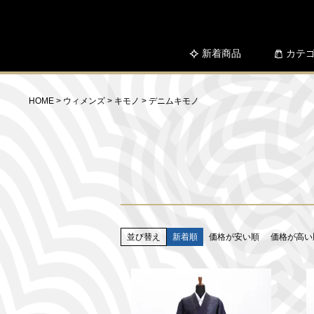
新着商品
カテ
HOME
ウィメンズ
キモノ
デニムキモノ
並び替え
新着順
価格が安い順
価格が高い