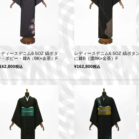
レディースデニム6.5OZ 縞ボタ
レディースデニム6.5OZ 縞ボタ
ン・ポピー・棘A（BK×金茶）F
に棘B（濃BK×金茶）F
162,800
¥
162,800
税込
税込