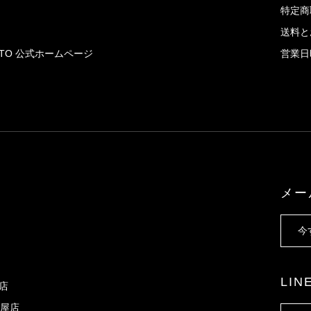
特定商
送料と
AITO 公式ホームページ
営業日
メー
今
LI
X店
屋店