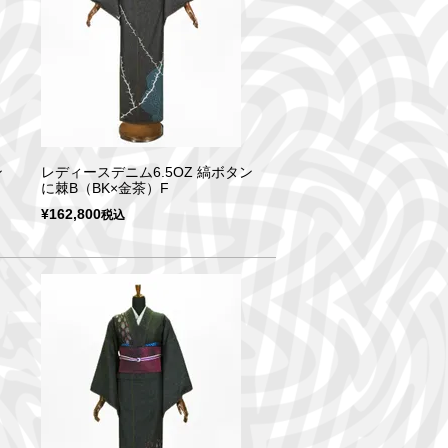
ン
レディースデニム6.5OZ 縞ボタン
に棘B（BK×金茶）F
¥
162,800
税込