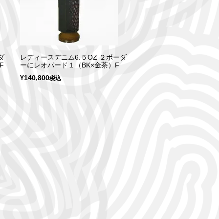
ダ
レディースデニム6.５OZ ２ボーダ
F
ーにレオパード１（BK×金茶）F
¥
140,800
税込