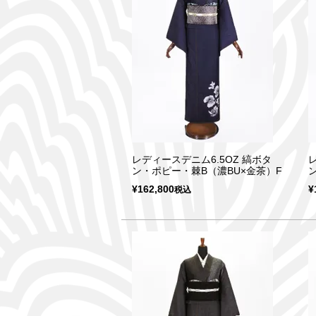
レディースデニム6.5OZ 縞ボタ
ン・ポピー・棘B（濃BU×金茶）F
¥
162,800
¥
税込