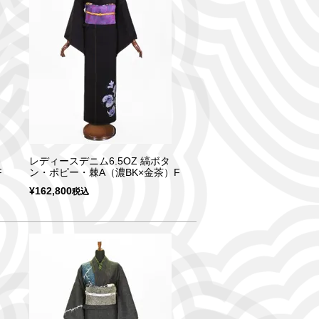
レディースデニム6.5OZ 縞ボタ
F
ン・ポピー・棘A（濃BK×金茶）F
¥
162,800
税込