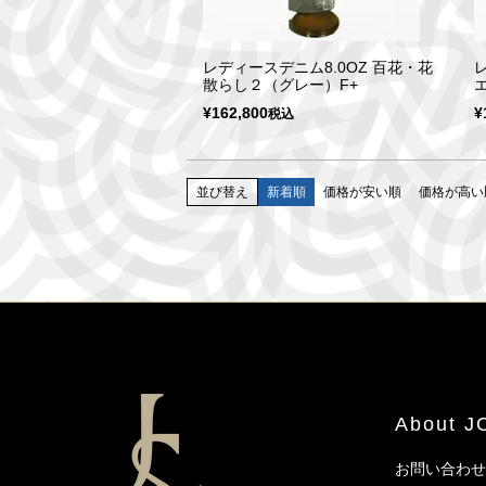
レディースデニム8.0OZ 百花・花
散らし２（グレー）F+
¥
162,800
¥
税込
並び替え
新着順
価格が安い順
価格が高い
About 
お問い合わせ