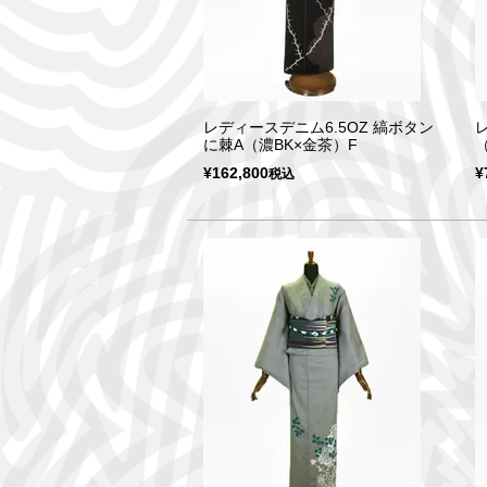
レディースデニム6.5OZ 縞ボタン
に棘A（濃BK×金茶）F
¥
162,800
¥
税込