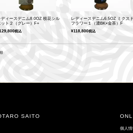
レディースデニム8.0OZ 枝花シル
レディースデニム6.5OZ ミクス
エット２（グレー）F+
フラワー１（濃BK×金茶）F
129,800
¥
118,800
税込
税込
順
JOTARO SAITO
ON
個人情