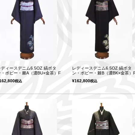
レディースデニム6.5OZ 縞ボタ
レディースデニム6.5OZ 縞ボタ
ン・ポピー・棘A（濃BU×金茶）F
ン・ポピー・棘B（濃BK×金茶）
162,800
¥
162,800
税込
税込