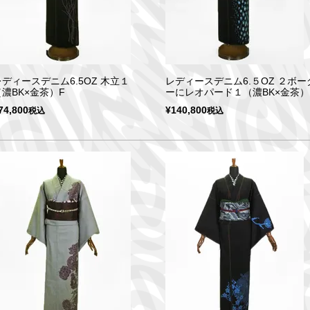
レディースデニム6.5OZ 木立１
レディースデニム6.５OZ ２ボー
（濃BK×金茶）F
ーにレオパード１（濃BK×金茶）
74,800
¥
140,800
税込
税込