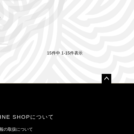
ド
15
件中
1
-
15
件表示
ペー
ジト
ップ
へ
LINE SHOPについて
報の取扱について