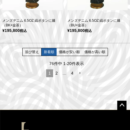
メンズデニム 6.5OZ 縞ボタンに棘
メンズデニム 6.5OZ 縞ボタンに棘
（BK×金茶）
（BU×金茶）
¥
195,800
¥
195,800
税込
税込
並び替え
新着順
価格が安い順
価格が高い順
76
件中
1
-
20
件表示
1
2
…
4
ペー
ジト
ップ