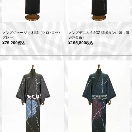
メンズジャージ 小杉縞（クロ×ロゼ×
メンズデニム 6.5OZ 縞ボタンに棘（濃
グレー）
BK×金茶）
¥
79,200
¥
195,800
税込
税込