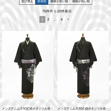
並び替え
新着順
価格が安い順
価格が高い順
76
件中
1
-
20
件表示
1
2
…
4
メンズデニム 6.5OZ 縞ボタンツル花・
メンズデニム 6.5OZ 縞ボタンツル花・