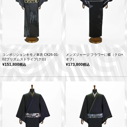
コンポジションキモノ単衣 CK26-01-
メンズジャージ フラワーに蝶（クロ×
02プリズムストライプ(クロ)
オフ）
¥
151,800
¥
173,800
税込
税込