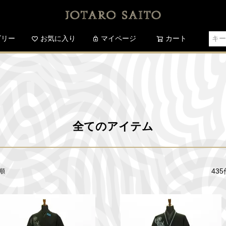
ゴリー
お気に入り
検索
マイページ
カート
全てのアイテム
435
順