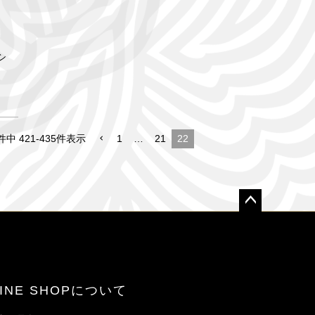
シ
件中
421
-
435
件表示
1
…
21
22
ペー
ジト
ップ
へ
LINE SHOPについて