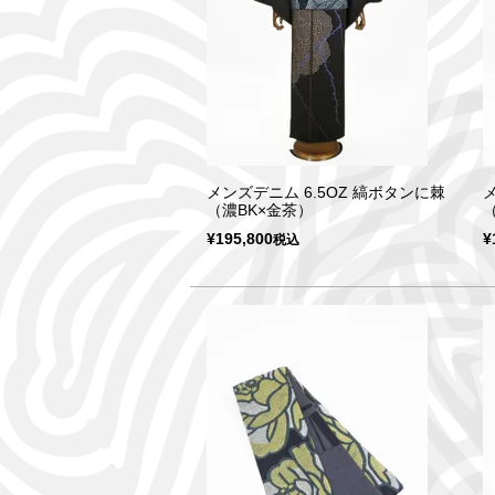
メンズデニム 6.5OZ 縞ボタンに棘
（濃BK×金茶）
¥
195,800
¥
税込