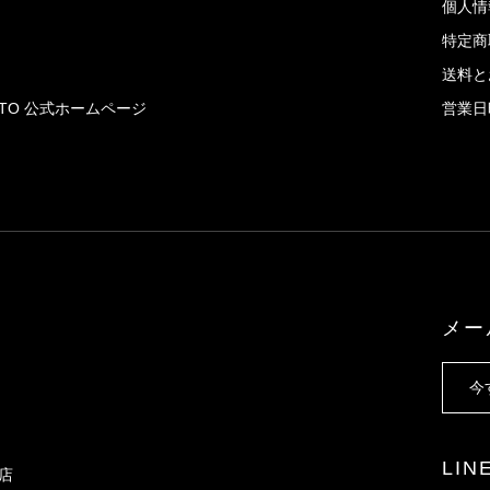
個人情
特定商
送料と
AITO 公式ホームページ
営業日
メー
今
LI
X店