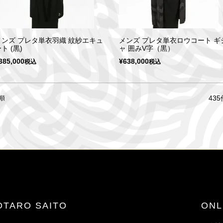
メンズ プレタ単衣羽織 紋紗エキュ
メンズ プレタ単衣ロウコート ギ
ト (黒)
ャ 囲みV字（黒）
385,000
¥
638,000
税込
税込
435
順
JOTARO SAITO
ON