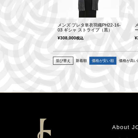
メンズ プレタ単衣羽織PH22-16-
03 ギシャ ストライプ（黒）
ー
¥
308,000
¥
税込
並び替え
新着順
価格が安い順
価格が高い
About 