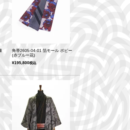
棘
角帯2605-04-01 箔モール ポピー
(赤ブルー花)
¥
195,800
税込