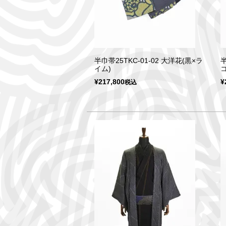
半巾帯25TKC-01-02 大洋花(黒×ラ
半
イム)
¥
217,800
¥
税込