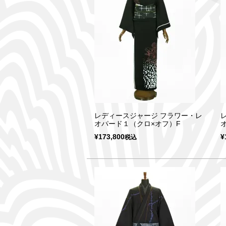
レディースジャージ フラワー・レ
オパード１（クロ×オフ）F
¥
173,800
¥
税込