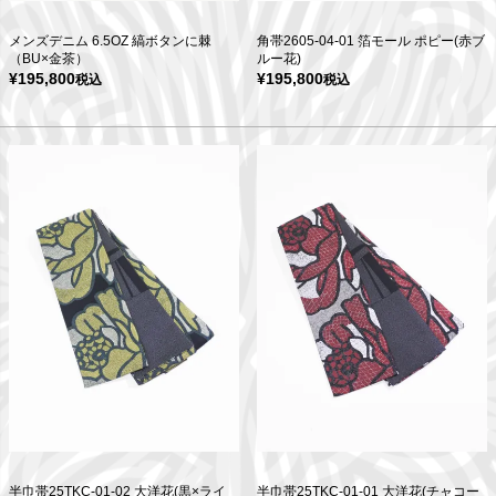
メンズデニム 6.5OZ 縞ボタンに棘
角帯2605-04-01 箔モール ポピー(赤ブ
（BU×金茶）
ルー花)
¥
195,800
¥
195,800
税込
税込
半巾帯25TKC-01-02 大洋花(黒×ライ
半巾帯25TKC-01-01 大洋花(チャコー