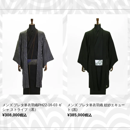
メンズ プレタ単衣羽織PH22-16-03 ギ
メンズ プレタ単衣羽織 紋紗エキュー
シャ ストライプ（黒）
ト (黒)
¥
308,000
¥
385,000
税込
税込