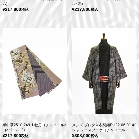
ム)
ル×赤)
¥
217,800
¥
217,800
税込
税込
半巾帯2510-249-1 牡丹（チャコール×
メンズ プレタ単衣羽織PH22-06-01 ギ
白×ゴールド）
シャ レースブーケ（チャコール）
¥
217,800
¥
308,000
税込
税込