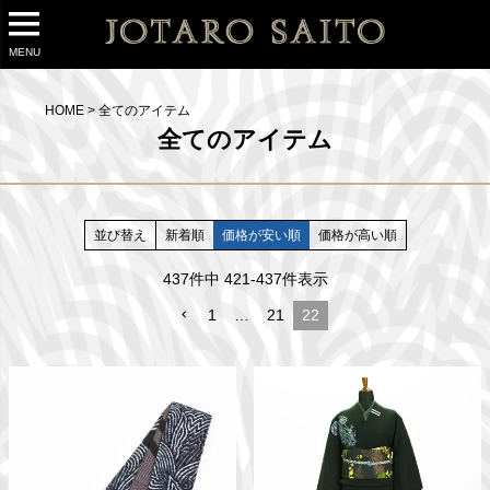
MENU
HOME
全てのアイテム
全てのアイテム
並び替え
新着順
価格が安い順
価格が高い順
437
件中
421
-
437
件表示
1
…
21
22