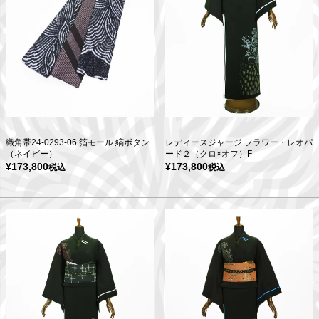
織角帯24-0293-06 箔モール 縞ボタン
レディースジャージ フラワー・レオパ
（ネイビー）
ード２（クロ×オフ）F
¥
173,800
¥
173,800
税込
税込