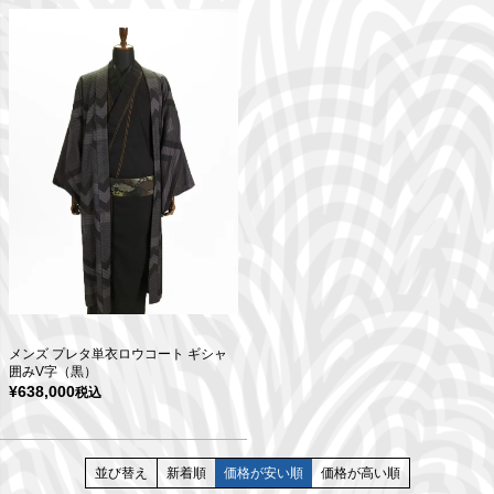
メンズ プレタ単衣ロウコート ギシャ
囲みV字（黒）
¥
638,000
税込
並び替え
新着順
価格が安い順
価格が高い順